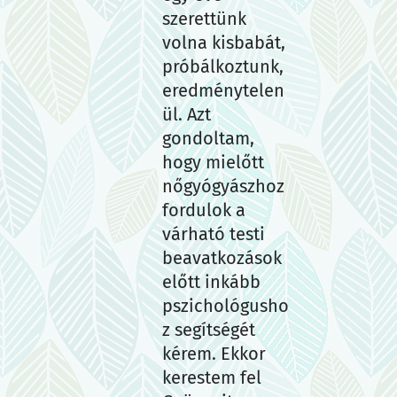
szerettünk
volna kisbabát,
próbálkoztunk,
eredménytelen
ül. Azt
gondoltam,
hogy mielőtt
nőgyógyászhoz
fordulok a
várható testi
beavatkozások
előtt inkább
pszichológusho
z segítségét
kérem. Ekkor
kerestem fel