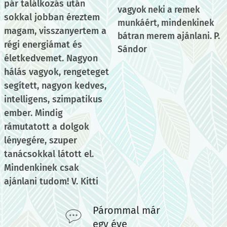
pár találkozás után
vagyok neki a remek
sokkal jobban éreztem
munkáért, mindenkinek
magam, visszanyertem a
bátran merem ajánlani. P.
régi energiámat és
Sándor
életkedvemet. Nagyon
hálás vagyok, rengeteget
segített, nagyon kedves,
intelligens, szimpatikus
ember. Mindig
rámutatott a dolgok
lényegére, szuper
tanácsokkal látott el.
Mindenkinek csak
ajánlani tudom! V. Kitti
Párommal már
egy éve