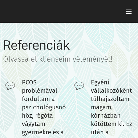
Referenciák
Olvassa el klienseim véleményét!
PCOS
Egyéni
problémával
vállalkozóként
fordultam a
túlhajszoltam
pszichológusnő
magam,
höz, régóta
kórházban
vágytam
kötöttem ki. Ez
gyermekre és a
után a