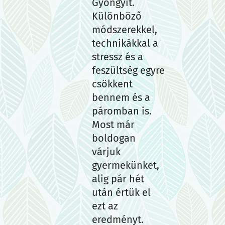
Gyöngyit.
Különböző
módszerekkel,
technikákkal a
stressz és a
feszültség egyre
csökkent
bennem és a
páromban is.
Most már
boldogan
várjuk
gyermekünket,
alig pár hét
után értük el
ezt az
eredményt.