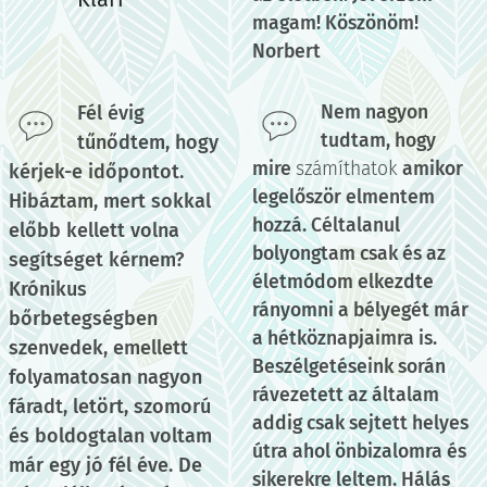
magam! Köszönöm!
Norbert
Fél évig
Nem nagyon
tudtam, hogy
tűnődtem, hogy
mire
számíthatok
amikor
kérjek-e időpontot.
legelőször elmentem
Hibáztam, mert sokkal
hozzá. Céltalanul
előbb kellett volna
bolyongtam csak és az
segítséget kérnem?
életmódom elkezdte
Krónikus
rányomni a bélyegét már
bőrbetegségben
a hétköznapjaimra is.
szenvedek, emellett
Beszélgetéseink során
folyamatosan nagyon
rávezetett az általam
fáradt, letört, szomorú
addig csak sejtett helyes
és boldogtalan voltam
útra ahol önbizalomra és
már egy jó fél éve. De
sikerekre leltem. Hálás