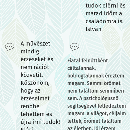
tudok elérni és
marad időm a
családomra is.
István
A művészet
mindig
érzéseket és
Fiatal felnőttként
nem rációt
céltalannak,
közvetít.
boldogtalannak éreztem
Köszönöm,
magam. Semmi örömet
hogy az
nem találtam semmiben
érzéseimet
sem. A pszichológusnő
rendbe
segítségével felfedeztem
tehettem és
magam, a világot, céljaim
lettek, örömet találtam
újra írni tudok!
az életben. Jól érzem
Klári