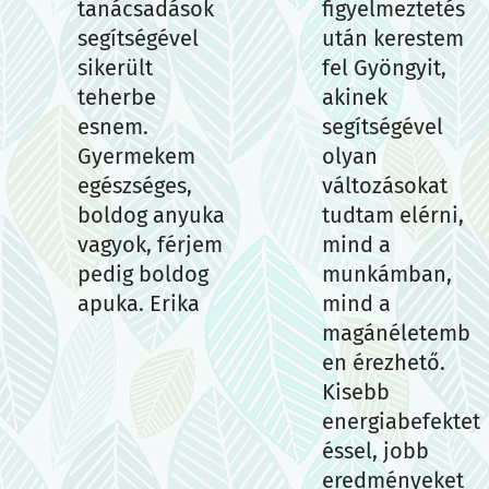
tanácsadások
figyelmeztetés
segítségével
után kerestem
sikerült
fel Gyöngyit,
teherbe
akinek
esnem.
segítségével
Gyermekem
olyan
egészséges,
változásokat
boldog anyuka
tudtam elérni,
vagyok, férjem
mind a
pedig boldog
munkámban,
apuka. Erika
mind a
magánéletemb
en érezhető.
Kisebb
energiabefektet
éssel, jobb
eredményeket