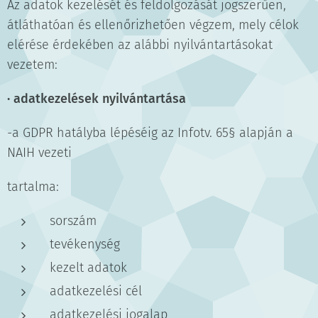
Az adatok kezelését és feldolgozását jogszerűen,
átláthatóan és ellenőrizhetően végzem, mely célok
elérése érdekében az alábbi nyilvántartásokat
vezetem:
·
adatkezelések nyilvántartása
-a GDPR hatályba lépéséig az Infotv. 65§ alapján a
NAIH vezeti
tartalma:
sorszám
tevékenység
kezelt adatok
adatkezelési cél
adatkezelési jogalap