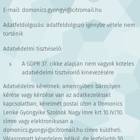
E-mail: domonics.gyongyi@citromail.hu
Adatfeldolgozás: adatfeldolgozó igénybe vétele nem
történik
Adatvédelmi tisztviselő:
A GDPR 37. cikke alapján nem vagyok köteles
adatvédelmi tisztviselő kinevezésére
Adatvédelmi kérelmek: amennyiben bármilyen
kérése vagy kérdése van az adatkezeléssel
kapcsolatban, kérelmét postai úton a Domonics
Lenke Gyöngyike Szolnok Nagy Imre krt 10.IV/10.
címre vagy elektronikusan a
domonics.gyongyi@citromail.hu címre küldheti.
Válaszomatt késedelem nélkül, de legfeljebb 30